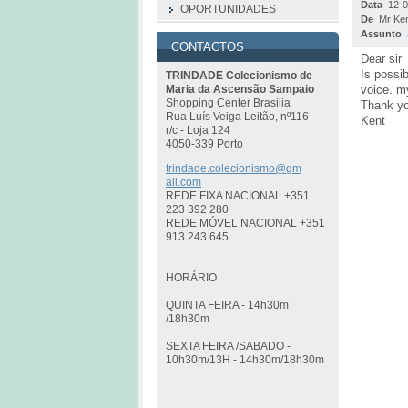
Data
12-
OPORTUNIDADES
De
Mr Ke
Assunto
CONTACTOS
Dear sir
Is possi
TRINDADE Colecionismo de
voice. m
Maria da Ascensão Sampaio
Shopping Center Brasilia
Thank y
Rua Luís Veiga Leitão, nº116
Kent
r/c - Loja 124
4050-339 Porto
trindade
.colecio
nismo@gm
ail.com
REDE FIXA NACIONAL +351
223 392 280
REDE MÓVEL NACIONAL +351
913 243 645
HORÁRIO
QUINTA FEIRA - 14h30m
/18h30m
SEXTA FEIRA /SABADO -
10h30m/13H - 14h30m/18h30m