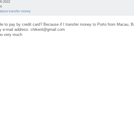
08-2022
nt
about transfer money
ble to pay by credit card? Because if I transfer money to Porto from Macau,
y e-mail address: chikent@gmail.com
ou very much