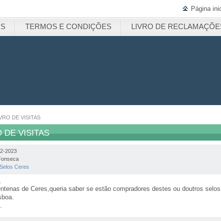
Página inic
OS
TERMOS E CONDIÇÕES
LIVRO DE RECLAMAÇÕE
VRO DE VISITAS
 DE VISITAS
12-2023
Fonseca
Selos Ceres
,
ntenas de Ceres,queria saber se estão compradores destes ou doutros selos,
sboa.
.