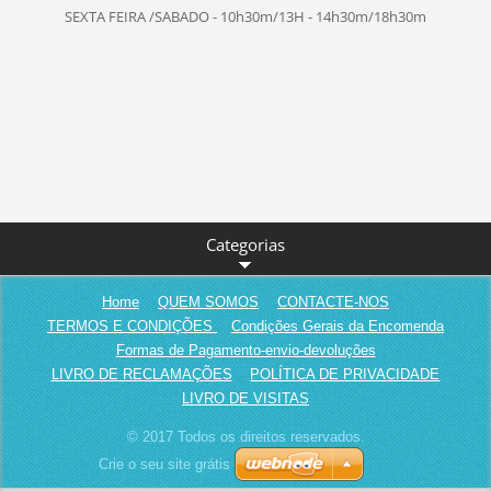
SEXTA FEIRA /SABADO - 10h30m/13H - 14h30m/18h30m
Categorias
Home
QUEM SOMOS
CONTACTE-NOS
TERMOS E CONDIÇÕES
Condições Gerais da Encomenda
Formas de Pagamento-envio-devoluções
LIVRO DE RECLAMAÇÕES
POLÍTICA DE PRIVACIDADE
LIVRO DE VISITAS
© 2017 Todos os direitos reservados.
Crie o seu site grátis