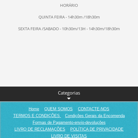
HORÁRIO
QUINTA FEIRA - 14h30m /18h30m
SEXTA FEIRA /SABADO - 10h30m/13H - 14h30m/18h30m
Categorias
Home
QUEM SOMOS
CONTACTE-NOS
TERMOS E CONDIÇÕES
Condições Gerais da Encomenda
Formas de Pagamento-envio-devoluções
LIVRO DE RECLAMAÇÕES
POLÍTICA DE PRIVACIDADE
LIVRO DE VISITAS