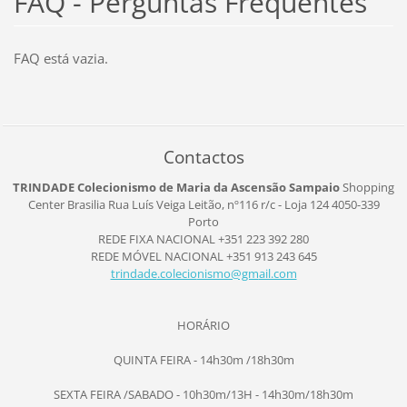
FAQ - Perguntas Frequentes
FAQ está vazia.
Contactos
TRINDADE Colecionismo de Maria da Ascensão Sampaio
Shopping
Center Brasilia
Rua Luís Veiga Leitão, nº116
r/c - Loja 124
4050-339
Porto
REDE FIXA NACIONAL +351 223 392 280
REDE MÓVEL NACIONAL +351 913 243 645
trindade
.colecio
nismo@gm
ail.com
HORÁRIO
QUINTA FEIRA - 14h30m /18h30m
SEXTA FEIRA /SABADO - 10h30m/13H - 14h30m/18h30m