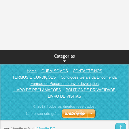
Categorias
Home
QUEM SOMOS
CONTACTE-NOS
TERMOS E CONDIÇÕES
Condições Gerais da Encomenda
Formas de Pagamento-envio-devoluções
LIVRO DE RECLAMAÇÕES
POLÍTICA DE PRIVACIDADE
LIVRO DE VISITAS
© 2017 Todos os direitos reservados.
Crie o seu site grátis
Ver:
Versão móvel
|
Versão PC