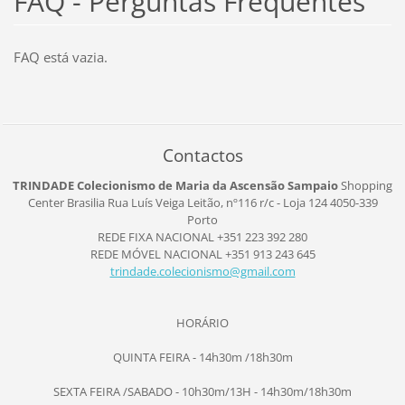
FAQ - Perguntas Frequentes
FAQ está vazia.
Contactos
TRINDADE Colecionismo de Maria da Ascensão Sampaio
Shopping
Center Brasilia
Rua Luís Veiga Leitão, nº116
r/c - Loja 124
4050-339
Porto
REDE FIXA NACIONAL +351 223 392 280
REDE MÓVEL NACIONAL +351 913 243 645
trindade
.colecio
nismo@gm
ail.com
HORÁRIO
QUINTA FEIRA - 14h30m /18h30m
SEXTA FEIRA /SABADO - 10h30m/13H - 14h30m/18h30m