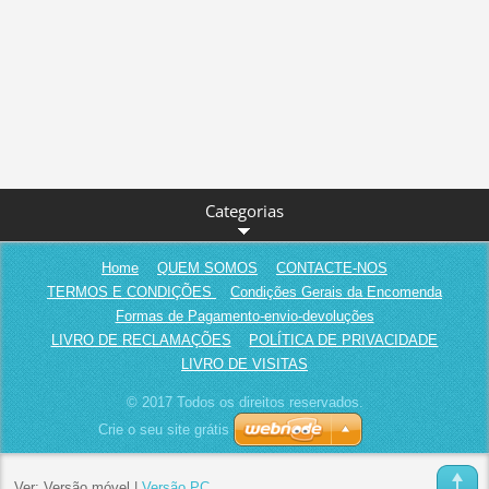
Categorias
Home
QUEM SOMOS
CONTACTE-NOS
TERMOS E CONDIÇÕES
Condições Gerais da Encomenda
Formas de Pagamento-envio-devoluções
LIVRO DE RECLAMAÇÕES
POLÍTICA DE PRIVACIDADE
LIVRO DE VISITAS
© 2017 Todos os direitos reservados.
Crie o seu site grátis
Ver:
Versão móvel
|
Versão PC