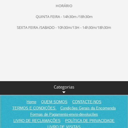
HORÁRIO
QUINTA FEIRA - 14h30m /18h30m
SEXTA FEIRA /SABADO - 10h30m/13H - 14h30m/18h30m
Categorias
Home
QUEM SOMOS
CONTACTE-NOS
TERMOS E CONDIÇÕES
Condições Gerais da Encomenda
Formas de Pagamento-envio-devoluções
LIVRO DE RECLAMAÇÕES
POLÍTICA DE PRIVACIDADE
LIVRO DE VISITAS