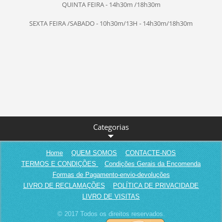
QUINTA FEIRA - 14h30m /18h30m
SEXTA FEIRA /SABADO - 10h30m/13H - 14h30m/18h30m
Categorias
Home
QUEM SOMOS
CONTACTE-NOS
TERMOS E CONDIÇÕES
Condições Gerais da Encomenda
Formas de Pagamento-envio-devoluções
LIVRO DE RECLAMAÇÕES
POLÍTICA DE PRIVACIDADE
LIVRO DE VISITAS
© 2017 Todos os direitos reservados.