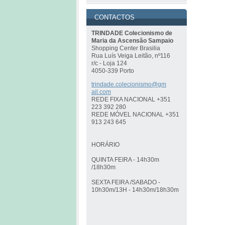
CONTACTOS
TRINDADE Colecionismo de
Maria da Ascensão Sampaio
Shopping Center Brasilia
Rua Luís Veiga Leitão, nº116
r/c - Loja 124
4050-339 Porto
trindade
.colecio
nismo@gm
ail.com
REDE FIXA NACIONAL +351
223 392 280
REDE MÓVEL NACIONAL +351
913 243 645
HORÁRIO
QUINTA FEIRA - 14h30m
/18h30m
SEXTA FEIRA /SABADO -
10h30m/13H - 14h30m/18h30m