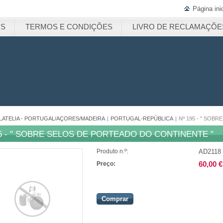
Página inic
OS
TERMOS E CONDIÇÕES
LIVRO DE RECLAMAÇÕE
ILATELIA - PORTUGAL/AÇORES/MADEIRA
|
PORTUGAL-REPÚBLICA
|
Nº 195 - " SOB
95 - " SOBRE SELOS DE PORTEADO DO CONTINENTE "
AD2118
Produto n.º:
60,00 €
Preço:
Comprar