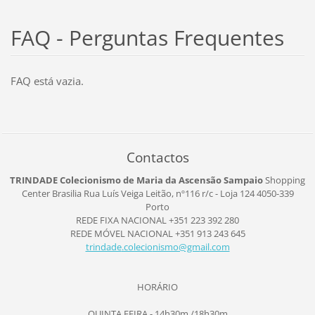
FAQ - Perguntas Frequentes
FAQ está vazia.
Contactos
TRINDADE Colecionismo de Maria da Ascensão Sampaio
Shopping
Center Brasilia
Rua Luís Veiga Leitão, nº116
r/c - Loja 124
4050-339
Porto
REDE FIXA NACIONAL +351 223 392 280
REDE MÓVEL NACIONAL +351 913 243 645
trindade
.colecio
nismo@gm
ail.com
HORÁRIO
QUINTA FEIRA - 14h30m /18h30m