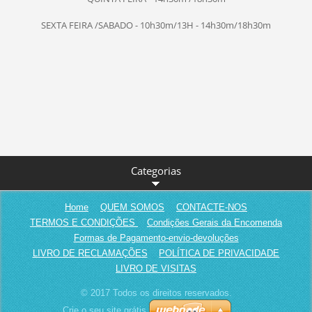
SEXTA FEIRA /SABADO - 10h30m/13H - 14h30m/18h30m
Categorias
Home
QUEM SOMOS
CONTACTE-NOS
TERMOS E CONDIÇÕES
Condições Gerais da Encomenda
Formas de Pagamento-envio-devoluções
LIVRO DE RECLAMAÇÕES
POLÍTICA DE PRIVACIDADE
LIVRO DE VISITAS
© 2017 Todos os direitos reservados.
Crie o seu site grátis